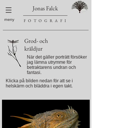
Jonas Falck
meny
F O T O G R A F I
Grod- och
kräldjur
När det gäller porträtt försöker
jag lämna utrymme för
betraktarens undran och
fantasi.
Klicka på bilden nedan för att se i
helskärm och bläddra i egen takt.