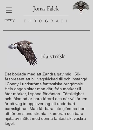
Jonas Falck
meny
F O T O G R A F I
Kalvträsk
Det började med att Zandra gav mig i 50-
årspresent att bli ivägskickad till och instängd
i Conny Lundströms fantastiska örngömsle.
Hela dagen sitter man där, från mörker till
åter mörker, i spänd förväntan. Försiktighet
och tålamod är bara förord och när väl örnen
är på väg in upplever jag ett underbart
barnsligt rus. Man får bara inte glömma bort
att för en stund strunta i kameran och bara
njuta av mötet med denna fantastiskt vackra
fågel.