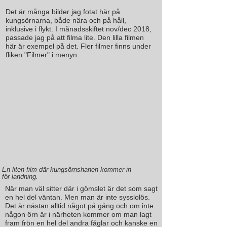
Det är många bilder jag fotat här på
kungsörnarna, både nära och på håll,
inklusive i flykt. I månadsskiftet nov/dec 2018,
passade jag på att filma lite. Den lilla filmen
här är exempel på det. Fler filmer finns under
fliken "Filmer" i menyn.
En liten film där kungsörnshanen kommer in
för
landning.
När man väl sitter där i gömslet är det som sagt
en hel del väntan. Men man är inte sysslolös.
Det är nästan alltid något på gång och om inte
någon örn är i närheten kommer om man lagt
fram frön en hel del andra fåglar och kanske en